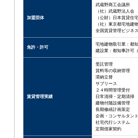
武蔵野商工会議所
（社）武蔵野法人会
加盟団体
（公財）日本賃貸住
（社）東京都宅地建
全国賃貸管理ビジネ
宅地建物取引業：都知事
免許・許可
建設業：都知事許可（般
受託管理
賃料等の収納管理
滞納立替
サブリース
２４時間管理受付
賃貸管理実績
日常清掃・定期清掃
建物付随設備管理
長期修繕計画策定
企画・コンサルタン
社宅代行システム
定期借家契約