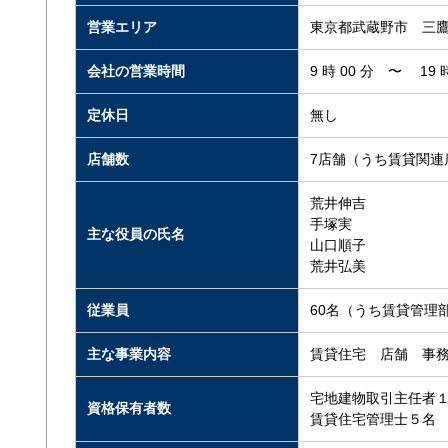
営業エリア
東京都武蔵野市 三鷹
会社の営業時間
9 時 00 分 〜 19 時
定休日
無し
店舗数
7店舗（うち賃貸関連
荒井伸吉
手塚実
主な役員の氏名
山口順子
荒井弘美
従業員
60名（うち賃貸管理部
主な事業内容
賃貸住宅 店舗 事務
宅地建物取引主任者
資格保有者数
賃貸住宅管理士５名