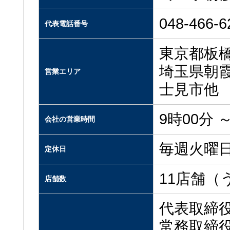
048-466-6
代表電話番号
東京都板
埼玉県朝
営業エリア
士見市他
9時00分 ～
会社の営業時間
毎週火曜
定休日
11店舗（
店舗数
代表取締
常務取締