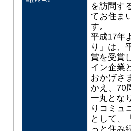
当社アピール
を訪問す
てお住ま
す。
平成17
り」は、平
賞を受賞
イン企業
おかげさま
かえ、70
一丸とな
りコミュ
として、
っと住み