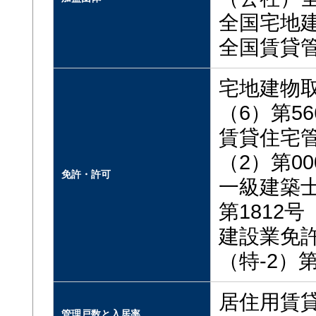
全国宅地
全国賃貸
宅地建物
（6）第56
賃貸住
（2）第00
免許・許可
一級建築
第1812号
建設業
（特-2）第
居住用賃貸
管理戸数と入居率