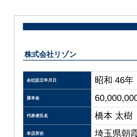
株式会社リゾン
昭和 46年
会社設立年月日
60,000,0
資本金
橋本 太樹
代表者氏名
埼玉県朝霞
本店所在