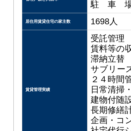
駐 車 場：
1698人
居住用賃貸住宅の家主数
受託管理
賃料等の
滞納立替
サブリー
２４時間
日常清掃
賃貸管理実績
建物付随
長期修繕
企画・コ
社宅代行