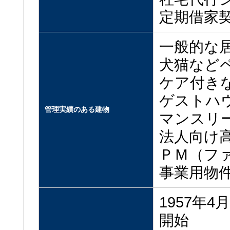
定期借家
一般的な
犬猫など
ケア付き
ゲストハ
管理実績のある建物
マンスリ
法人向け
ＰＭ（フ
事業用物
1957年
開始