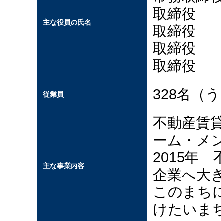
取締役
主な役員の氏名
取締役
取締役
取締役
328名（
従業員
不動産賃
ーム・メ
2015年
主な事業内容
企業へ大
このまち
けたいま