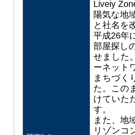
Liveiy
陽気な地
と社名を
平成26
部屋探し
せました
ーネット
まちづく
た。この
けていた
す。
また、地
リゾンコ