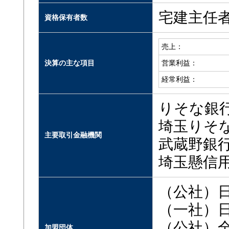
宅建主任者
資格保有者数
売上：
決算の主な項目
営業利益：
経常利益：
りそな銀
埼玉りそ
主要取引金融機関
武蔵野銀
埼玉懸信
（公社）
（一社）
（公社）
加盟団体