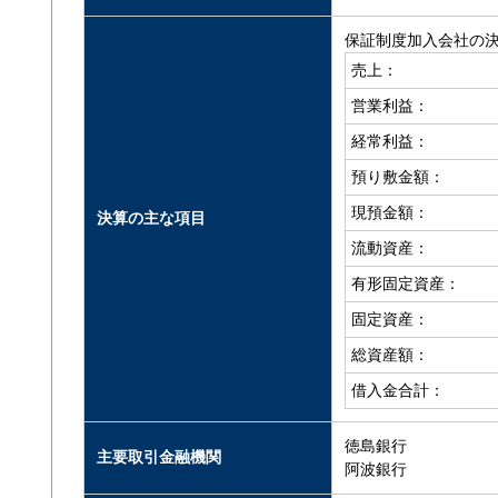
保証制度加入会社の
売上：
営業利益：
経常利益：
預り敷金額：
現預金額：
決算の主な項目
流動資産：
有形固定資産：
固定資産：
総資産額：
借入金合計：
徳島銀行
主要取引金融機関
阿波銀行