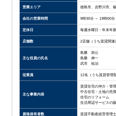
営業エリア
徳島市、吉野川市、
会社の営業時間
9時30分 ～ 19時00分
定休日
毎週水曜日・年末年新
店舗数
2店舗（うち賃貸関連
島勝 崇公
主な役員の氏名
島勝 伸一
武市 祐治
従業員
12名（うち賃貸管理
賃貸住宅の仲介・管
中古住宅・土地の売
主な事業内容
住宅のリフォーム
生活周辺サービスの
資格保有者数
賃貸不動産経営管理士