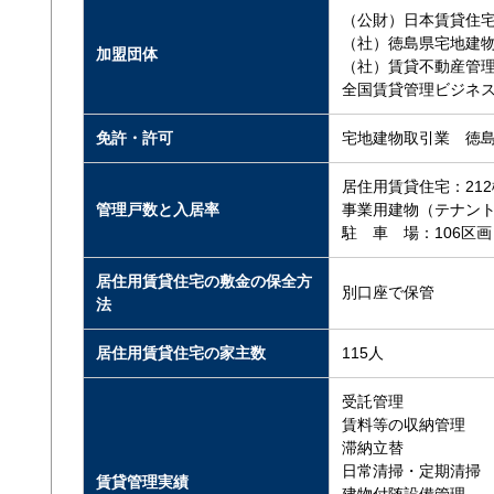
（公財）日本賃貸住
（社）徳島県宅地建
加盟団体
（社）賃貸不動産管
全国賃貸管理ビジネ
免許・許可
宅地建物取引業 徳
居住用賃貸住宅：212
管理戸数と入居率
事業用建物（テナント
駐 車 場：106区画
居住用賃貸住宅の敷金の保全方
別口座で保管
法
居住用賃貸住宅の家主数
115人
受託管理
賃料等の収納管理
滞納立替
日常清掃・定期清掃
賃貸管理実績