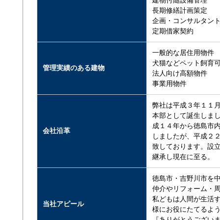
建物付随設備管理
長期修繕計画策定
企画・コンサルタン
定期借家契約
一般的な居住用物件
犬猫などペット飼育
管理実績のある建物
法人向け高額物件
事業用物件
弊社は平成３年１１
本部として誕生しま
成１４年から徳島市
会社沿革
しましたが、平成２
致しております。設
継承し現在に至る。
徳島市・吉野川市を
仲介やリフォーム・
私どもは人間が生活
当社アピール
様にお役にたてるよ
『ありがとうござい