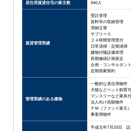
居住用賃貸住宅の家主数
940人
受託管理
賃料等の収納管理
滞納立替
サブリース
２４時間管理受付
賃貸管理実績
日常清掃・定期清掃
建物付随設備管理
長期修繕計画策定
企画・コンサルタン
定期借家契約
一般的な居住用物件
犬猫などペット飼育
マンスリーなど家具
管理実績のある建物
法人向け高額物件
ＰＭ（ファンド家主
事業用物件
平成元年7月20日 設