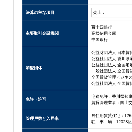
決算の主な項目
売上：
百十四銀行
主要取引金融機関
高松信用金庫
中国銀行
公益財団法人 日本賃
公益社団法人 香川県
公益社団法人 全国宅
加盟団体
一般社団法人 全国賃
全国賃貸管理ビジネ
公益社団法人 全国賃
宅建免許：香川県知事（
免許・許可
賃貸管理業者：国土交通
居住用賃貸住宅：1265
管理戸数と入居率
駐 車 場：12028