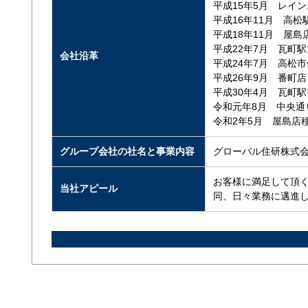
平成15年5月 レイ
平成16年11月 高松
平成18年11月 屋島
平成22年7月 瓦町
会社沿革
平成24年7月 高松
平成26年9月 番町
平成30年4月 瓦町
令和元年8月 中央通
令和2年5月 屋島店
グループ会社の社名と事業内容
グローバル住研株式
お客様に満足して頂
当社アピール
同、日々業務に邁進