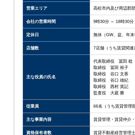
営業エリア
高松市内及び周辺郡
会社の営業時間
9時30分 ～ 18時30分
定休日
無休（GW、盆、年末
店舗数
7店舗（うち賃貸関連
代表取締役 冨田 稔
取締役 冨田 裕子
取締役 谷口 文香
主な役員の氏名
取締役 谷口 雄紀
取締役 西村 英記
監査役 大庭 勝
従業員
66名（うち賃貸管理
主な事業内容
賃貸管理・賃貸仲介
資格保有者数
賃貸不動産経営管理士