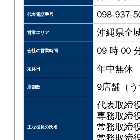
098-937-5
代表電話番号
沖縄県全
営業エリア
09 時 00
会社の営業時間
年中無休
定休日
9店舗（う
店舗数
代表取締
専務取
常務取
主な役員の氏名
常務取