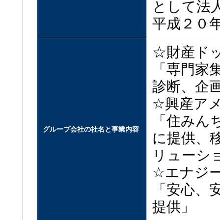
として法
平成２０
☆財産ド
「専門家
診断、企
☆興産ア
「住みん
グループ会社の社名と事業内容
に提供、
リューシ
☆エナジ
「安心、
提供」