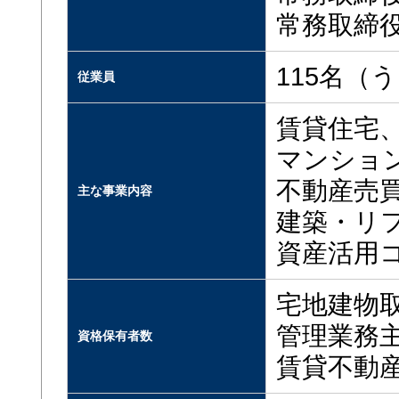
常務取
115名（
従業員
賃貸住宅
マンショ
不動産売
主な事業内容
建築・リ
資産活用
宅地建物
管理業務
資格保有者数
賃貸不動