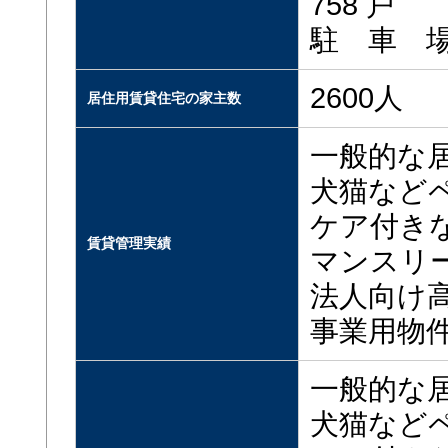
758 戸
駐 車 場：
2600人
居住用賃貸住宅の家主数
一般的な
犬猫など
ケア付き
賃貸管理実績
マンスリ
法人向け
事業用物
一般的な
犬猫など