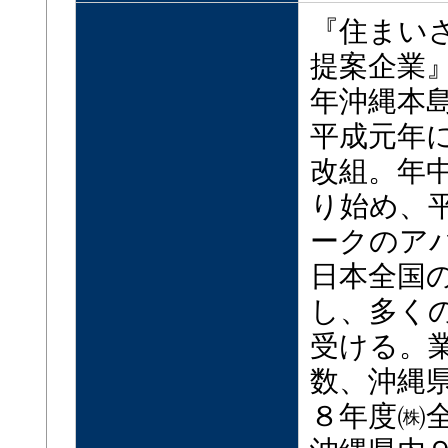
『住まい
提案企業
年沖縄本
平成元年
改組。年
り始め、
ークのア
日本全国
し、多く
受ける。
数、沖縄
８年度㈱