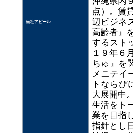
沖縄県内
点）。賃
辺ビジネ
当社アピール
高齢者』
するスト
１９年６
ちゅ』を
メニテイ
トならび
大展開中
生活をト
業を目指
指針とし