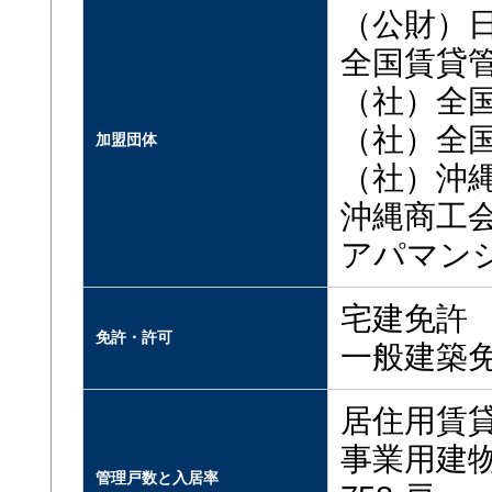
（公財）
全国賃貸
（社）全
（社）全
加盟団体
（社）沖
沖縄商工
アパマン
宅建免許
免許・許可
一般建築
居住用賃貸住
事業用建物
管理戸数と入居率