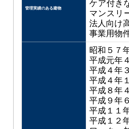
ケア付き
管理実績のある建物
マンスリ
法人向け
事業用物
昭和５７
平成元年
平成４年
平成４年
平成８年
平成９年
平成１１
平成１２