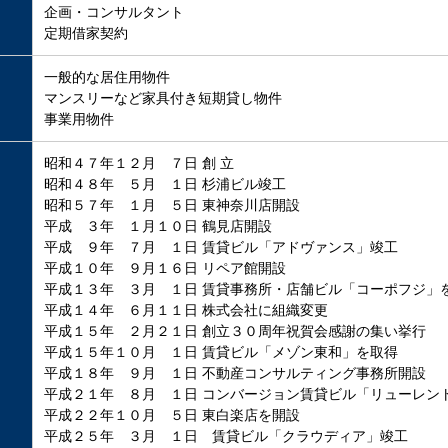
企画・コンサルタント
定期借家契約
一般的な居住用物件
マンスリーなど家具付き短期貸し物件
事業用物件
昭和４７年１２月 ７日 創 立
昭和４８年 ５月 １日 杉浦ビル竣工
昭和５７年 １月 ５日 東神奈川店開設
平成 ３年 １月１０日 鶴見店開設
平成 ９年 ７月 １日 賃貸ビル「アドヴァンス」竣工
平成１０年 ９月１６日 リペア館開設
平成１３年 ３月 １日 賃貸事務所・店舗ビル「コーポフジ」
平成１４年 ６月１１日 株式会社に組織変更
平成１５年 ２月２１日 創立３０周年祝賀会感謝の集い挙行
平成１５年１０月 １日 賃貸ビル「メゾン東和」を取得
平成１８年 ９月 １日 不動産コンサルティング事務所開設
平成２１年 ８月 １日 コンバージョン賃貸ビル「リューレン
平成２２年１０月 ５日 東白楽店を開設
平成２５年 ３月 １日 賃貸ビル「クラウディア」竣工