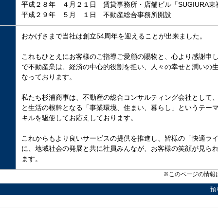
平成２８年 ４月２１日 賃貸事務所・店舗ビル「SUGIURA
平成２９年 ５月 １日 不動産総合事務所開設
おかげさまで当社は創立54周年を迎えることが出来ました。
これもひとえにお客様のご指導ご愛顧の賜物と、心より感謝申
で不動産業は、経済の中心的役割を担い、人々の幸せと潤いの
なっております。
私たち杉浦商事は、不動産の総合コンサルティング会社として
と生活の根幹となる「事業環境、住まい、暮らし」というテー
キルを駆使してお応えしております。
これからもより良いサービスの提供を推進し、皆様の「快適ラ
に、地域社会の発展と共に社員みんなが、お客様の笑顔が見ら
ます。
※このページの情報は
預