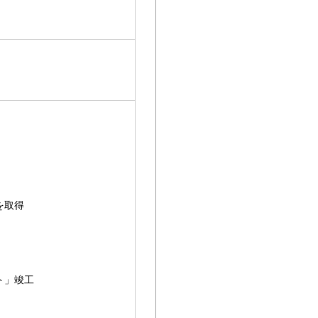
を取得
ト」竣工