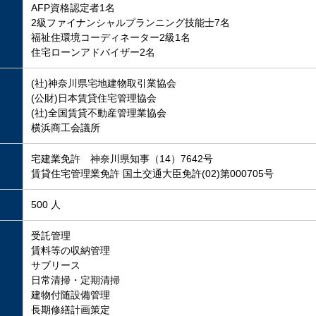
AFP資格認定者1名
2級ファイナンシャルプランニング技能士7名
福祉住環境コーディネーター2級1名
住宅ローンアドバイザー2名
(社)神奈川県宅地建物取引業協会
(公財)日本賃貸住宅管理協会
(社)全国賃貸不動産管理業協会
横浜商工会議所
宅建業免許 神奈川県知事（14）7642号
賃貸住宅管理業免許 国土交通大臣免許(02)第000705号
500 人
受託管理
賃料等の収納管理
サブリース
日常清掃・定期清掃
建物付随設備管理
長期修繕計画策定