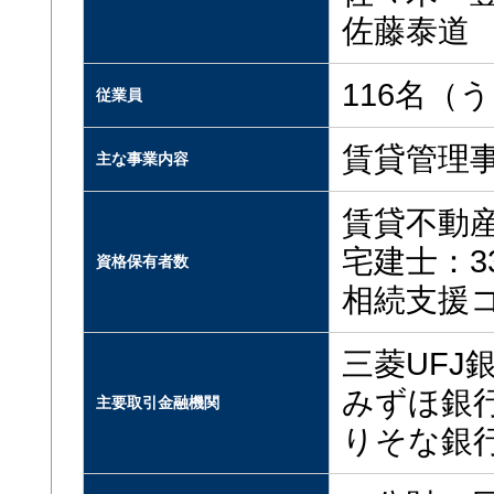
佐藤泰道
116名（
従業員
賃貸管理
主な事業内容
賃貸不動産
宅建士：3
資格保有者数
相続支援
三菱UFJ
みずほ銀
主要取引金融機関
りそな銀