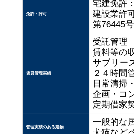
宅建免許：
建設業許
免許・許可
第76445
受託管理
賃料等の
サブリー
２４時間
賃貸管理実績
日常清掃
企画・コ
定期借家
一般的な
管理実績のある建物
犬猫など