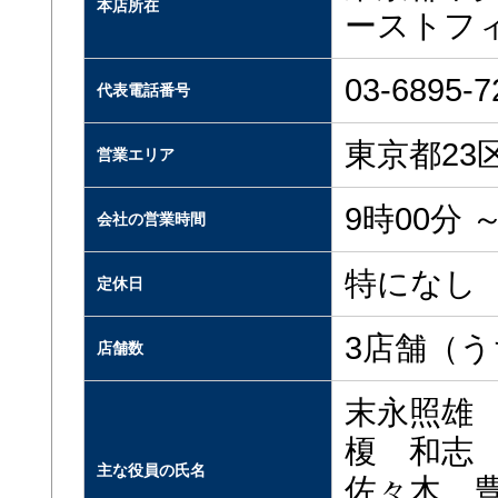
本店所在
ーストフ
03-6895-7
代表電話番号
東京都2
営業エリア
9時00分 ～
会社の営業時間
特になし
定休日
3店舗（う
店舗数
末永照雄
榎 和志
主な役員の氏名
佐々木 