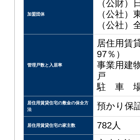
（公財）
（公社）
加盟団体
（公社）
居住用賃貸
97％）
事業用建物
管理戸数と入居率
戸
駐 車 場
居住用賃貸住宅の敷金の保全方
預かり保
法
782人
居住用賃貸住宅の家主数