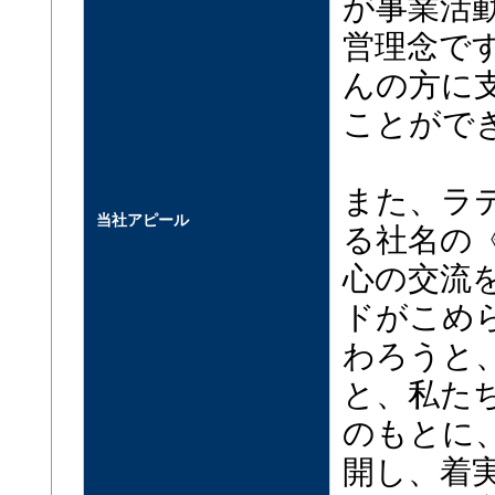
が事業活
営理念で
んの方に
ことがで
また、ラ
当社アピール
る社名の
心の交流
ドがこめ
わろうと
と、私た
のもとに
開し、着