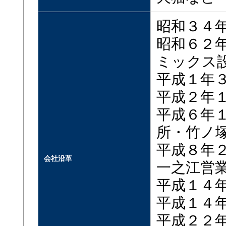
昭和３４
昭和６２
ミックス
平成１年
平成２年
平成６年
所・竹ノ
平成８年
会社沿革
一之江営
平成１４
平成１４
平成２２