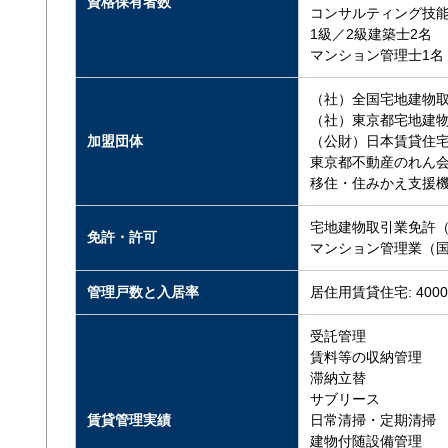
資格保有者数
コンサルティング技能
1級／2級建築士2名
マンション管理士1名
（社）全国宅地建物
（社）東京都宅地建
加盟団体
（公財）日本賃貸住
東京都不動産のれん
移住・住みかえ支援
宅地建物取引業免許（
免許・許可
マンション管理業（国
管理戸数と入居率
居住用賃貸住宅: 4000
受託管理
賃料等の収納管理
滞納立替
サブリース
賃貸管理実績
日常清掃・定期清掃
建物付随設備管理