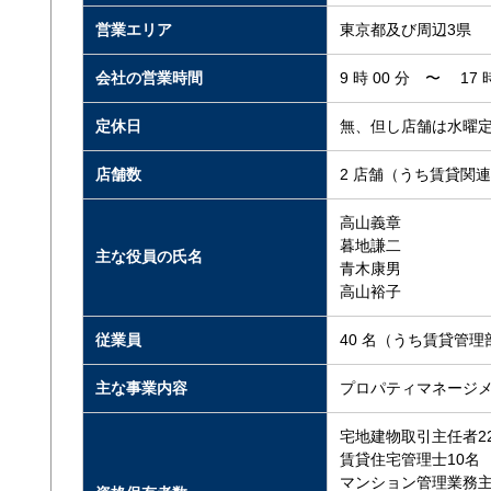
営業エリア
東京都及び周辺3県
会社の営業時間
9 時 00 分 〜 17 時
定休日
無、但し店舗は水曜
店舗数
2 店舗（うち賃貸関連
高山義章
暮地謙二
主な役員の氏名
青木康男
高山裕子
従業員
40 名（うち賃貸管理
主な事業内容
プロパティマネージ
宅地建物取引主任者2
賃貸住宅管理士10名
マンション管理業務主