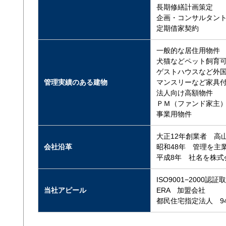
長期修繕計画策定
企画・コンサルタン
定期借家契約
一般的な居住用物件
犬猫などペット飼育
ゲストハウスなど外
管理実績のある建物
マンスリーなど家具
法人向け高額物件
ＰＭ（ファンド家主
事業用物件
大正12年創業者 高
会社沿革
昭和48年 管理を主
平成8年 社名を株式
ISO9001−2000認
当社アピール
ERA 加盟会社
都民住宅指定法人 94-