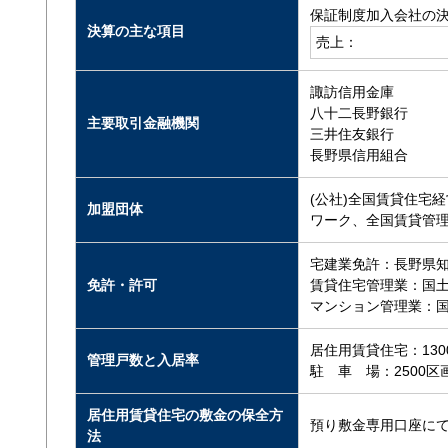
保証制度加入会社の
決算の主な項目
売上：
諏訪信用金庫
八十二長野銀行
主要取引金融機関
三井住友銀行
長野県信用組合
(公社)全国賃貸住宅
加盟団体
ワーク、全国賃貸管
宅建業免許：長野県知事(
免許・許可
賃貸住宅管理業：国土交
マンション管理業：国土
居住用賃貸住宅：1300
管理戸数と入居率
駐 車 場：2500区
居住用賃貸住宅の敷金の保全方
預り敷金専用口座に
法