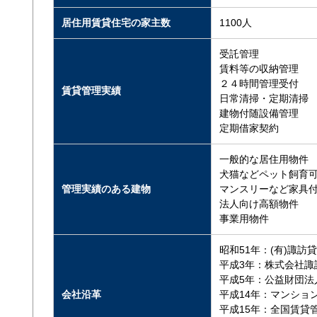
居住用賃貸住宅の家主数
1100人
受託管理
賃料等の収納管理
２４時間管理受付
賃貸管理実績
日常清掃・定期清掃
建物付随設備管理
定期借家契約
一般的な居住用物件
犬猫などペット飼育
管理実績のある建物
マンスリーなど家具
法人向け高額物件
事業用物件
昭和51年：(有)諏訪
平成3年：株式会社諏
平成5年：公益財団法
会社沿革
平成14年：マンショ
平成15年：全国賃貸