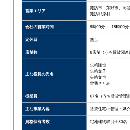
諏訪市、茅野市、岡
営業エリア
諏訪郡原村
会社の営業時間
9時00分 ～ 18時00分
定休日
無し
店舗数
8店舗（うち賃貸関連
矢崎隆也
矢崎文子
主な役員の氏名
矢崎文也
曽我さとみ
従業員
67名（うち賃貸管理
主な事業内容
賃貸住宅の管理・媒
資格保有者数
宅地建物取引士30名