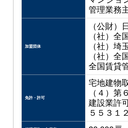
管理業務
（公財）
（社）全
（社）埼
加盟団体
（社）全
全国賃貸
宅地建物
（４）第
免許・許可
建設業許
５５３１