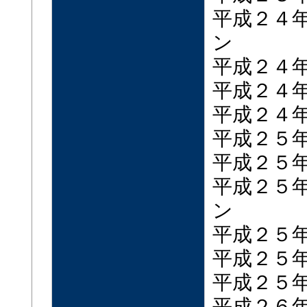
平成２４
ン
平成２４
平成２４
平成２４
平成２５
平成２５
平成２５
ン
平成２５
平成２５
平成２５
平成２６