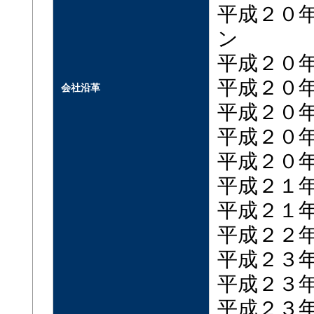
平成２０
ン
平成２０
平成２０
会社沿革
平成２０
平成２０
平成２０
平成２１
平成２１
平成２２
平成２３
平成２３
平成２３