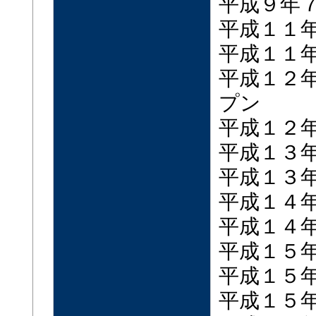
平成９年
平成１１
平成１１
平成１２
プン
平成１２
平成１３
平成１３
平成１４
平成１４
平成１５
平成１５
平成１５