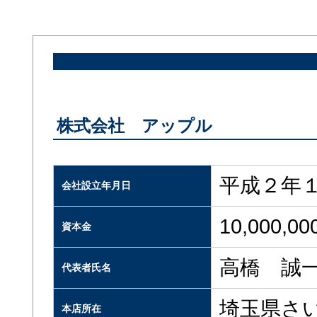
株式会社 アップル
平成２年
会社設立年月日
10,000,0
資本金
高橋 誠
代表者氏名
埼玉県さい
本店所在