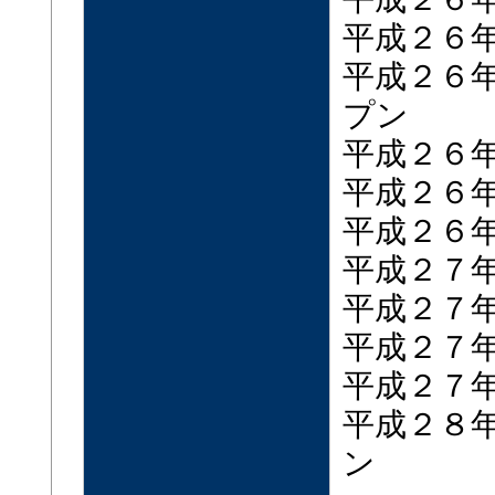
平成２６
平成２６
プン
平成２６
平成２６
平成２６
平成２７
平成２７
平成２７
平成２７
平成２８
ン