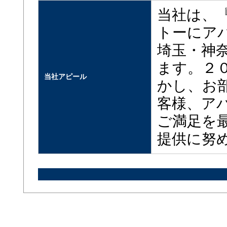
当社は、
トーにア
埼玉・神
ます。２
当社アピール
かし、お
客様、ア
ご満足を
提供に努