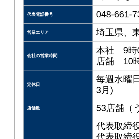
048-661-7
代表電話番号
埼玉県、
営業エリア
本社 9時0
会社の営業時間
店舗 10時
毎週水曜日
定休日
3月)
53店舗（
店舗数
代表取締役
代表取締役